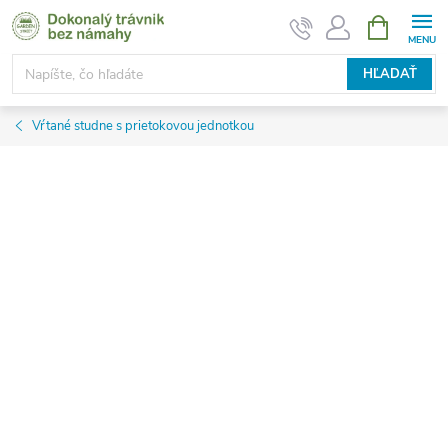
Prejsť
NÁKUPN
KOŠÍK
na
obsah
HĽADAŤ
Vŕtané studne s prietokovou jednotkou