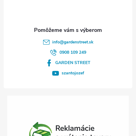
p
ä
t
info
@
gardenstreet.sk
i
0908 109 249
GARDEN STREET
e
szantojozef