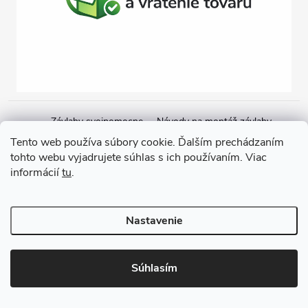
Závlahy svojpomocne
Návody na montáž závlahy
Cenová ponuka na závlahu
Blogové články
Čerpacie zostavy
Tento web používa súbory cookie. Ďalším prechádzaním
tohto webu vyjadrujete súhlas s ich používaním. Viac
Poradenstvo
Ponorné čerpadlá
informácií
tu
.
Copyright 2026
GARDEN STREET
. Všetky práva vyhradené.
Nastavenie
Vytvoril Shoptet
Súhlasím
Odstúpiť od zmluvy