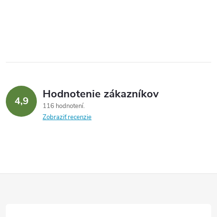
Hodnotenie zákazníkov
4,9
116 hodnotení
Zobraziť recenzie
Z
á