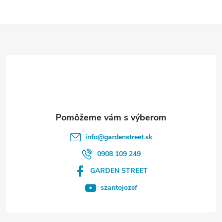
Z
á
p
ä
t
info
@
gardenstreet.sk
i
0908 109 249
GARDEN STREET
e
szantojozef