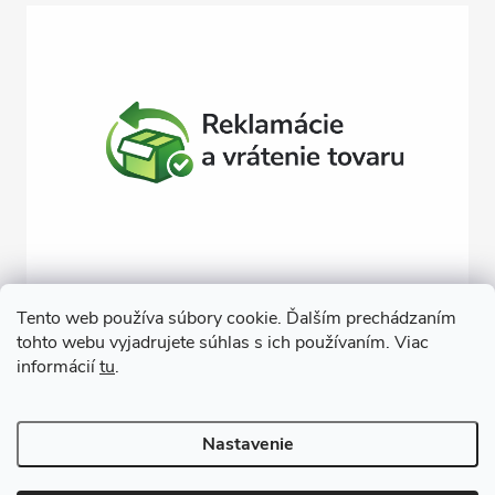
Tento web používa súbory cookie. Ďalším prechádzaním
tohto webu vyjadrujete súhlas s ich používaním. Viac
Závlahy svojpomocne
Návody na montáž závlahy
informácií
tu
.
Cenová ponuka na závlahu
Blogové články
Čerpacie zostavy
Poradenstvo
Ponorné čerpadlá
Nastavenie
Copyright 2026
GARDEN STREET
. Všetky práva vyhradené.