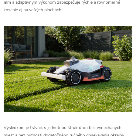
mm
a adaptívnym výkonom zabezpečuje rýchle a rovnomerné
kosenie aj na veľkých plochách.
Výsledkom je trávnik s jednotnou štruktúrou bez vynechaných
miest a bez nutnosti dodatočného ručného dosekávania okrajov.