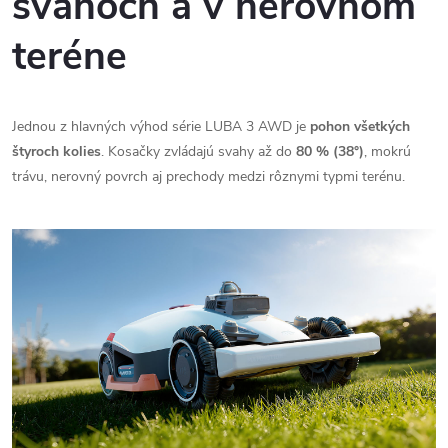
svahoch a v nerovnom
teréne
Jednou z hlavných výhod série LUBA 3 AWD je
pohon všetkých
štyroch kolies
. Kosačky zvládajú svahy až do
80 % (38°)
, mokrú
trávu, nerovný povrch aj prechody medzi rôznymi typmi terénu.