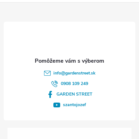
Z
á
p
ä
t
info
@
gardenstreet.sk
i
0908 109 249
GARDEN STREET
e
szantojozef