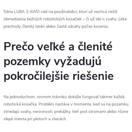
Séria LUBA 3 AWD cieli na používateľov, ktorí už nechcú riešiť
obmedzenia bežných robotických kosačiek – či už ide o svahy, úzke
prechody, členitý terén alebo časté zásahy počas kosenia.
Prečo veľké a členité
pozemky vyžadujú
pokročilejšie riešenie
Na jednoduchom, rovnom trávniku dokáže fungovať takmer každá
robotická kosačka. Problém nastáva v momente, keď sa na pozemku
striedajú svahy, nerovnosti, prekážky, tieň pod stromami alebo rôzne
slepé miesta pri plotoch a stenách.