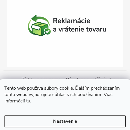
Závlahy svojpomocne
Návody na montáž závlahy
Cenová ponuka na závlahu
Blogové články
Čerpacie zostavy
Tento web používa súbory cookie. Ďalším prechádzaním
tohto webu vyjadrujete súhlas s ich používaním. Viac
Poradenstvo
Ponorné čerpadlá
informácií
tu
.
Copyright 2026
GARDEN STREET
. Všetky práva vyhradené.
Nastavenie
Vytvoril Shoptet