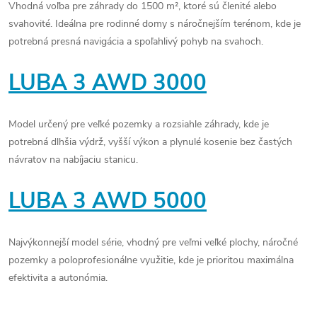
Vhodná voľba pre záhrady do 1500 m², ktoré sú členité alebo
svahovité. Ideálna pre rodinné domy s náročnejším terénom, kde je
potrebná presná navigácia a spoľahlivý pohyb na svahoch.
LUBA 3 AWD 3000
Model určený pre veľké pozemky a rozsiahle záhrady, kde je
potrebná dlhšia výdrž, vyšší výkon a plynulé kosenie bez častých
návratov na nabíjaciu stanicu.
LUBA 3 AWD 5000
Najvýkonnejší model série, vhodný pre veľmi veľké plochy, náročné
pozemky a poloprofesionálne využitie, kde je prioritou maximálna
efektivita a autonómia.