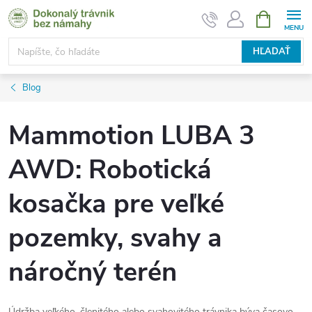
Prejsť
NÁKUPN
KOŠÍK
na
obsah
HĽADAŤ
Blog
Mammotion LUBA 3
AWD: Robotická
kosačka pre veľké
pozemky, svahy a
náročný terén
Údržba veľkého, členitého alebo svahovitého trávnika býva časovo