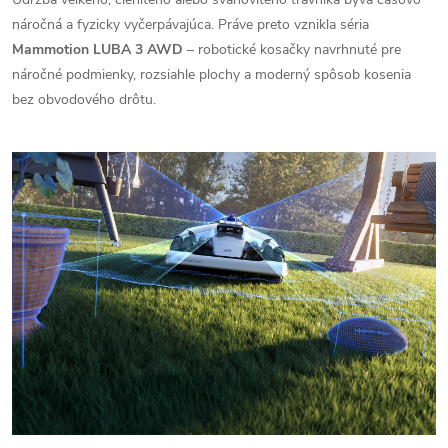
náročná a fyzicky vyčerpávajúca. Práve preto vznikla séria
Mammotion LUBA 3 AWD
– robotické kosačky navrhnuté pre
náročné podmienky, rozsiahle plochy a moderný spôsob kosenia
bez obvodového drôtu.