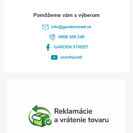
ä
t
info
@
gardenstreet.sk
i
0908 109 249
GARDEN STREET
e
szantojozef