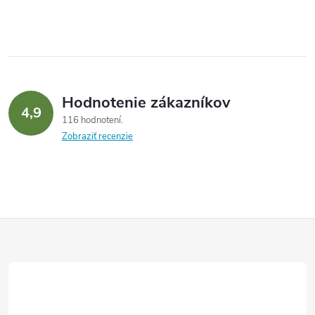
Hodnotenie zákazníkov
4,9
116 hodnotení
Zobraziť recenzie
Z
á
p