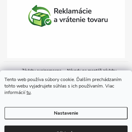
Závlahy svojpomocne
Návody na montáž závlahy
Cenová ponuka na závlahu
Blogové články
Čerpacie zostavy
Tento web používa súbory cookie. Ďalším prechádzaním
tohto webu vyjadrujete súhlas s ich používaním. Viac
Poradenstvo
Ponorné čerpadlá
informácií
tu
.
Copyright 2026
GARDEN STREET
. Všetky práva vyhradené.
Nastavenie
Vytvoril Shoptet