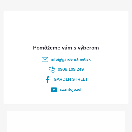
á
p
ä
t
info
@
gardenstreet.sk
i
0908 109 249
GARDEN STREET
e
szantojozef