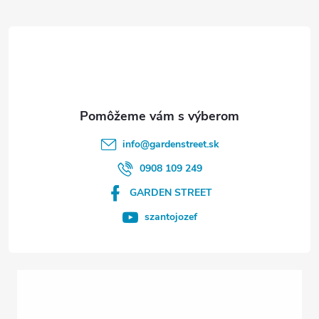
á
p
ä
t
info
@
gardenstreet.sk
i
0908 109 249
GARDEN STREET
e
szantojozef