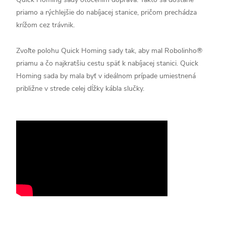
priamo a rýchlejšie do nabíjacej stanice, pričom prechádza
krížom cez trávnik.
Zvoľte polohu Quick Homing sady tak, aby mal Robolinho®
priamu a čo najkratšiu cestu späť k nabíjacej stanici. Quick
Homing sada by mala byť v ideálnom prípade umiestnená
približne v strede celej dĺžky kábla slučky.