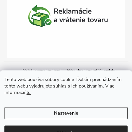
Závlahy svojpomocne
Návody na montáž závlahy
Cenová ponuka na závlahu
Blogové články
Čerpacie zostavy
Tento web používa súbory cookie. Ďalším prechádzaním
tohto webu vyjadrujete súhlas s ich používaním. Viac
Poradenstvo
Ponorné čerpadlá
informácií
tu
.
Copyright 2026
GARDEN STREET
. Všetky práva vyhradené.
Nastavenie
Vytvoril Shoptet