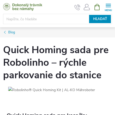
Prejsť
NÁKUPN
KOŠÍK
na
obsah
HĽADAŤ
Blog
Quick Homing sada pre
Robolinho – rýchle
parkovanie do stanice