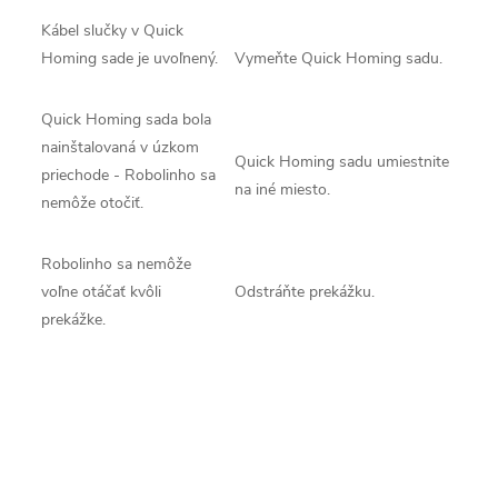
Kábel slučky v Quick
Homing sade je uvoľnený.
Vymeňte Quick Homing sadu.
Quick Homing sada bola
nainštalovaná v úzkom
Quick Homing sadu umiestnite
priechode - Robolinho sa
na iné miesto.
nemôže otočiť.
Robolinho sa nemôže
voľne otáčať kvôli
Odstráňte prekážku.
prekážke.