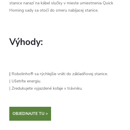
stanice narazí na kábel slučky v mieste umiestnenia Quick
Homing sady sa otoćí do smeru nabíjacej stanice.
Výhody:
|
Robolinho® sa rýchlejšie vráti do základňovej stanice.
|
Ušetríte energiu.
|
Zredukujete vyjazdené koľaje v trávniku.
OBJEDNAJTE TU >