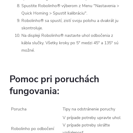
Spustite Robolinho® výberom z Menu "Nastavenia >
Quick Homing > Spustiť kalibráciu".
Robolinho® sa spustí, zistí svoju polohu a dvakrát ju
skontroluje.
Na displeji Robolinho® nastavte uhol odbočenia z
kábla slučky. Všetky kroky po 5° medzi 45° a 135° sú
možné.
Pomoc pri poruchách
fungovania:
Porucha
Tipy na odstránenie poruchy
V prípade potreby upravte uhol.
V prípade potreby skráťte
Robolinho po odbočení
vzdialenosť.