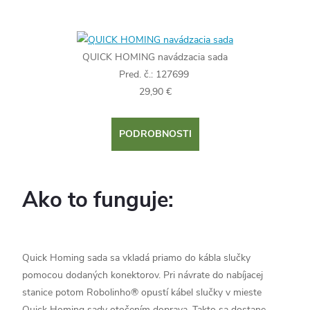
QUICK HOMING navádzacia sada
Pred. č.: 127699
29,90 €
PODROBNOSTI
Ako to funguje:
Quick Homing sada sa vkladá priamo do kábla slučky
pomocou dodaných konektorov. Pri návrate do nabíjacej
stanice potom Robolinho® opustí kábel slučky v mieste
Quick Homing sady otočením doprava. Takto sa dostane