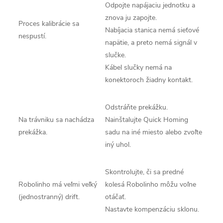
Odpojte napájaciu jednotku a
znova ju zapojte.
Proces kalibrácie sa
Nabíjacia stanica nemá sieťové
nespustí.
napätie, a preto nemá signál v
slučke.
Kábel slučky nemá na
konektoroch žiadny kontakt.
Odstráňte prekážku.
Na trávniku sa nachádza
Nainštalujte Quick Homing
prekážka.
sadu na iné miesto alebo zvoľte
iný uhol.
Skontrolujte, či sa predné
Robolinho má veľmi veľký
kolesá Robolinho môžu voľne
(jednostranný) drift.
otáčať.
Nastavte kompenzáciu sklonu.