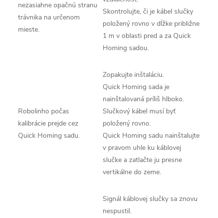
nezasiahne opačnú stranu
Skontrolujte, či je kábel slučky
trávnika na určenom
položený rovno v dĺžke približne
mieste.
1 m v oblasti pred a za Quick
Homing sadou.
Zopakujte inštaláciu.
Quick Homing sada je
nainštalovaná príliš hlboko.
Robolinho počas
Slučkový kábel musí byť
kalibrácie prejde cez
položený rovno.
Quick Homing sadu.
Quick Homing sadu nainštalujte
v pravom uhle ku káblovej
slučke a zatlačte ju presne
vertikálne do zeme.
Signál káblovej slučky sa znovu
nespustil.