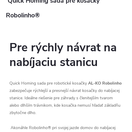
Quick Homing sada pre kosačky
Robolinho®
Pre rýchly návrat na
nabíjaciu stanicu
Quick Homing sada pre robotické kosačky
AL-KO Robolinho
zabezpečuje rýchlejší a presnejší návrat kosačky do nabíjacej
stanice. Ideálne riešenie pre záhrady s členitejším tvarom
alebo dlhším trávnikom, kde kosačka nemusí hľadať základňu
zbytočne dlho.
Akonáhle Robolinho® pri svojej jazde domov do nabíjacej